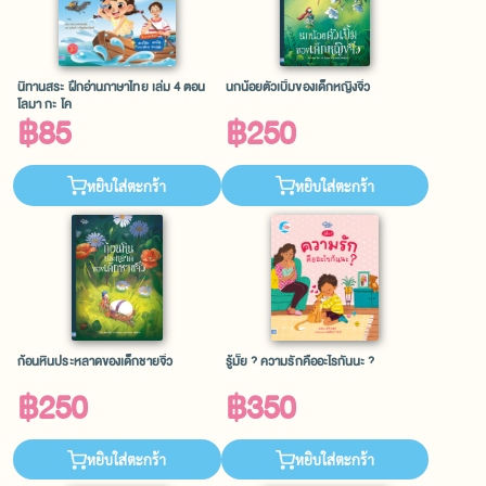
นิทานสระ ฝึกอ่านภาษาไทย เล่ม 4 ตอน
นกน้อยตัวเบิ้มของเด็กหญิงจิ๋ว
โลมา กะ โค
฿85
฿250
หยิบใส่ตะกร้า
หยิบใส่ตะกร้า
ก้อนหินประหลาดของเด็กชายจิ๋ว
รู้มั๊ย ? ความรักคืออะไรกันนะ ?
฿250
฿350
หยิบใส่ตะกร้า
หยิบใส่ตะกร้า