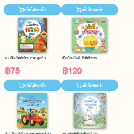
หยิบใส่ตะกร้า
หยิบใส่ตะกร้า
แบบฝึก หัดคัดไทย กขค ชุดที่ 1
เป็ดน้อยบัดดี้ เจ้ากี้เจ้าการ
฿75
฿120
หยิบใส่ตะกร้า
หยิบใส่ตะกร้า
วู้ว ! เรียนรู้กัน รถแทรกเตอร์ทำงาน
ของขวัญที่พิเศษที่สุดในโลก