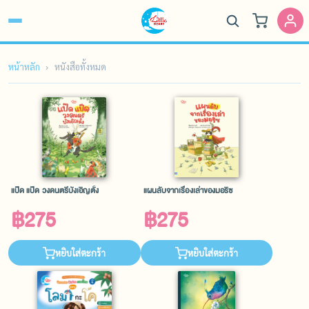
หน้าหลัก
หนังสือทั้งหมด
แป๊ด แป๊ด วงดนตรีบังเอิญตั้ง
แผนลับจากเรื่องเล่าของมอริซ
฿275
฿275
หยิบใส่ตะกร้า
หยิบใส่ตะกร้า