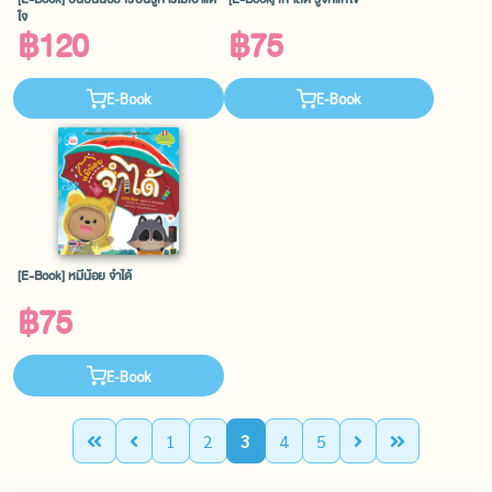
ใจ
฿120
฿75
E-Book
E-Book
[E-Book] หมีน้อย จำได้
฿75
E-Book
1
2
3
4
5