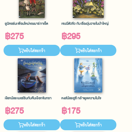
ยูนิคอร์นเพื่อนใหม่ของมาร์กาเร็ต
เจนนี่ตัวจิ๋ว กับเรื่องวุ่นวายในป่าใหญ่
฿275
฿295
หยิบใส่ตะกร้า
หยิบใส่ตะกร้า
เงือกน้อยเมอร์รินกับคืนเงือกจันทรา
หงส์น้อยลูซี่ กล้าพูดความในใจ
฿275
฿175
หยิบใส่ตะกร้า
หยิบใส่ตะกร้า