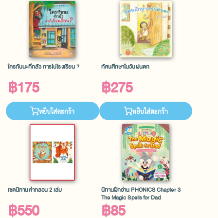
ใครกันนะที่กลัว การไปโรงเรียน ?
ทัศนศึกษาในวันฝนตก
฿175
฿275
หยิบใส่ตะกร้า
หยิบใส่ตะกร้า
เซตนิทานคำกลอน 2 เล่ม
นิทานฝึกอ่าน PHONICS Chapter 3
The Magic Spells for Dad
฿550
฿85