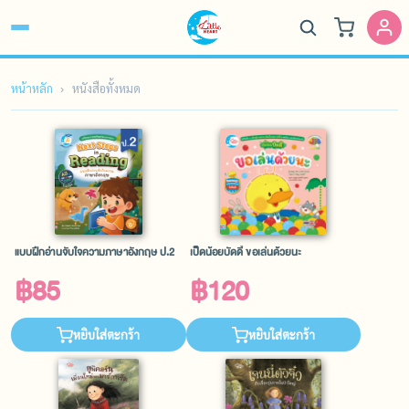
หน้าหลัก
หนังสือทั้งหมด
แบบฝึกอ่านจับใจความภาษาอังกฤษ ป.2
เป็ดน้อยบัดดี้ ขอเล่นด้วยนะ
฿85
฿120
หยิบใส่ตะกร้า
หยิบใส่ตะกร้า