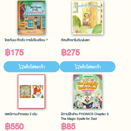
ใครกันนะที่กลัว การไปโรงเรียน ?
ทัศนศึกษาในวันฝนตก
฿175
฿275
หยิบใส่ตะกร้า
หยิบใส่ตะกร้า
เซตนิทานคำกลอน 2 เล่ม
นิทานฝึกอ่าน PHONICS Chapter 3
The Magic Spells for Dad
฿550
฿85