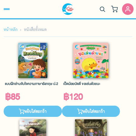
หน้าหลัก
หนังสือทั้งหมด
แบบฝึกอ่านจับใจความภาษาอังกฤษ ป.2
เป็ดน้อยบัดดี้ ขอเล่นด้วยนะ
฿85
฿120
หยิบใส่ตะกร้า
หยิบใส่ตะกร้า