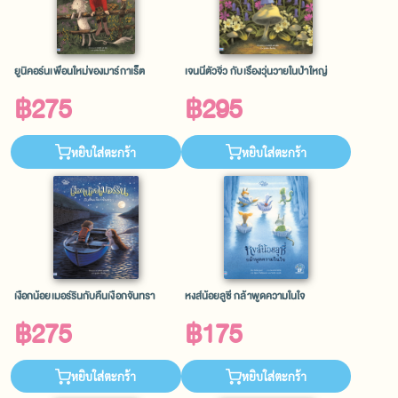
ยูนิคอร์นเพื่อนใหม่ของมาร์กาเร็ต
เจนนี่ตัวจิ๋ว กับเรื่องวุ่นวายในป่าใหญ่
฿275
฿295
หยิบใส่ตะกร้า
หยิบใส่ตะกร้า
เงือกน้อยเมอร์รินกับคืนเงือกจันทรา
หงส์น้อยลูซี่ กล้าพูดความในใจ
฿275
฿175
หยิบใส่ตะกร้า
หยิบใส่ตะกร้า