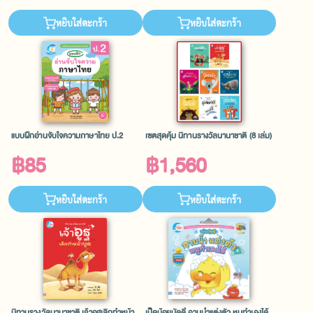
หยิบใส่ตะกร้า
หยิบใส่ตะกร้า
แบบฝึกอ่านจับใจความภาษาไทย ป.2
เซตสุดคุ้ม นิทานรางวัลนานาชาติ (8 เล่ม)
฿85
฿1,560
หยิบใส่ตะกร้า
หยิบใส่ตะกร้า
นิทานรางวัลนานาชาติ เจ้าอูฐเลิกทำหน้า
เป็ดน้อยบัดดี้ อาบน้ำแต่งตัว หนูทำเองได้