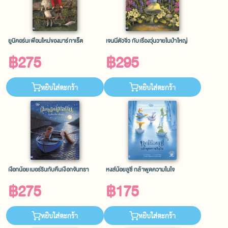
ยูนิคอร์นเพื่อนใหม่ของมาร์กาเร็ต
เจนนี่ตัวจิ๋ว กับเรื่องวุ่นวายในป่าใหญ่
฿275
฿295
หยิบใส่ตะกร้า
หยิบใส่ตะกร้า
เงือกน้อยเมอร์รินกับคืนเงือกจันทรา
หงส์น้อยลูซี่ กล้าพูดความในใจ
฿275
฿175
หยิบใส่ตะกร้า
หยิบใส่ตะกร้า