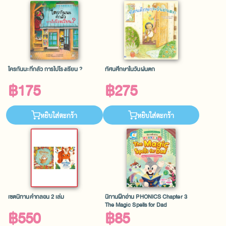
ใครกันนะที่กลัว การไปโรงเรียน ?
ทัศนศึกษาในวันฝนตก
฿175
฿275
หยิบใส่ตะกร้า
หยิบใส่ตะกร้า
เซตนิทานคำกลอน 2 เล่ม
นิทานฝึกอ่าน PHONICS Chapter 3
The Magic Spells for Dad
฿550
฿85