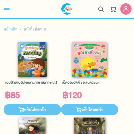
หน้าหลัก
หนังสือทั้งหมด
แบบฝึกอ่านจับใจความภาษาอังกฤษ ป.2
เป็ดน้อยบัดดี้ ขอเล่นด้วยนะ
฿85
฿120
หยิบใส่ตะกร้า
หยิบใส่ตะกร้า